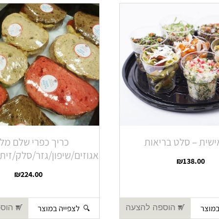
ישית – סלט בריאות
כריך כפרי שלם מל
אגוזים/שיפון/גזר/סלק/זי
₪
138.00
₪
224.00
במוצר
לצפייה במוצר
הוספה להצעה
הוספ