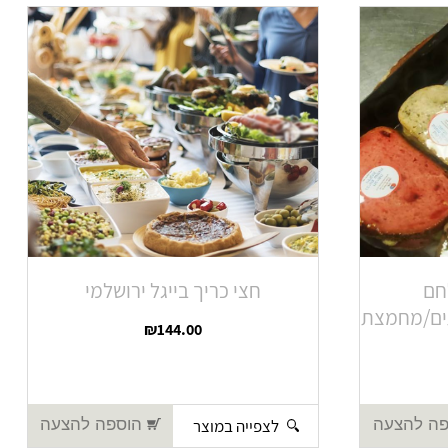
חם
חצי כריך בייגל ירושלמי
תים/מחמצת
₪
144.00
לצפייה במוצר
ה להצעה
הוספה להצעה