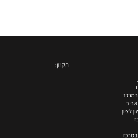
תקנון:
ז
 במרכז
אביב
ן לציון
ז
 במרכז