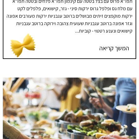
תפו"א פרוס עם בצל בטטה עם קינמון תפו"א פלחים ובטטה תפו"א
עם מלח גס ופלפל גרוס ירקות סיני - גזר, קישואים, פלפלים לקט
ירקות מוקפצים זיתים מבושלים ברוטב עגבניות ירקות מעורבים אפונה
וגזר אפונה ברוטב עגבניות שעועית צהובה וירוקה ברוטב עגבניות
קישואים ונענע רטטוי - קוביות...
המשך קריאה